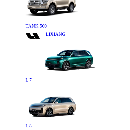
TANK 500
LIXIANG
L 7
L 8