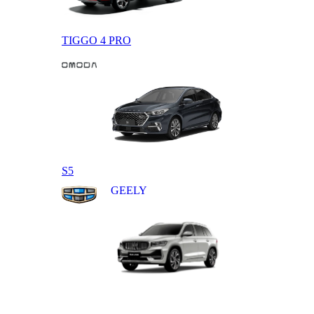
TIGGO 4 PRO
OMODA
S5
GEELY
MONJARO