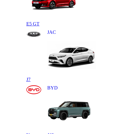
E5 GT
JAC
J7
BYD