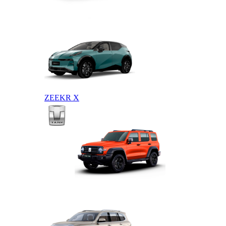
ZEEKR 009
ZEEKR X
TANK
TANK 300