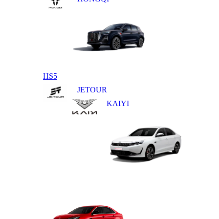
HS5
JETOUR
KAIYI
E5