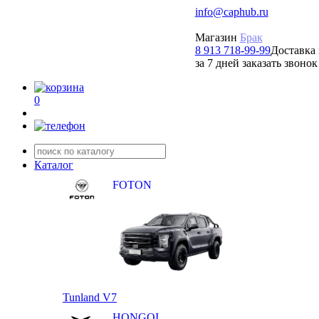
info@caphub.ru
Магазин
Брак
8 913 718-99-99
Доставка 
за 7 дней заказать звонок
0
Каталог
FOTON
Tunland V7
HONGQI