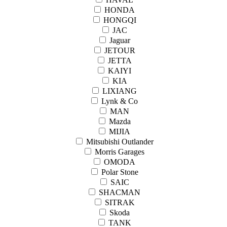
HONDA
HONGQI
JAC
Jaguar
JETOUR
JETTA
KAIYI
KIA
LIXIANG
Lynk & Co
MAN
Mazda
MIJIA
Mitsubishi Outlander
Morris Garages
OMODA
Polar Stone
SAIC
SHACMAN
SITRAK
Skoda
TANK