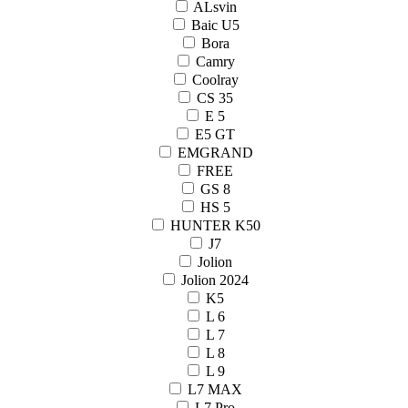
ALsvin
Baic U5
Bora
Camry
Coolray
CS 35
E 5
E5 GT
EMGRAND
FREE
GS 8
HS 5
HUNTER K50
J7
Jolion
Jolion 2024
K5
L 6
L 7
L 8
L 9
L7 MAX
L7 Pro