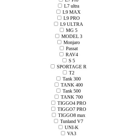
L7 ultra
L9 MAX
L9 PRO
L9 ULTRA
MG 5
MODEL 3
Monjaro
Passat
RAV4
S 5
SPORTAGE R
T2
Tank 300
TANK 400
Tank 500
TANK 700
TIGGO4 PRO
TIGGO7 PRO
TIGGO8 max
Tunland V7
UNI-K
VA3