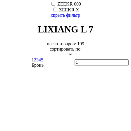
ZEEKR 009
ZEEKR X
скрыть фильтр
LIXIANG L 7
всего товаров:
199
сортировать по:
1
2
3
4
5
Бронь