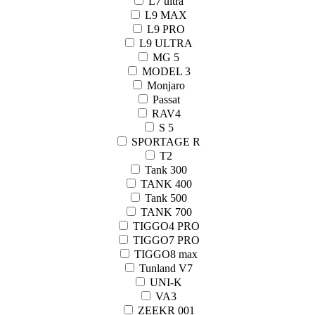
L7 ultra
L9 MAX
L9 PRO
L9 ULTRA
MG 5
MODEL 3
Monjaro
Passat
RAV4
S 5
SPORTAGE R
T2
Tank 300
TANK 400
Tank 500
TANK 700
TIGGO4 PRO
TIGGO7 PRO
TIGGO8 max
Tunland V7
UNI-K
VA3
ZEEKR 001