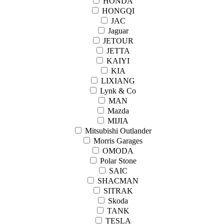
HONDA
HONGQI
JAC
Jaguar
JETOUR
JETTA
KAIYI
KIA
LIXIANG
Lynk & Co
MAN
Mazda
MIJIA
Mitsubishi Outlander
Morris Garages
OMODA
Polar Stone
SAIC
SHACMAN
SITRAK
Skoda
TANK
TESLA