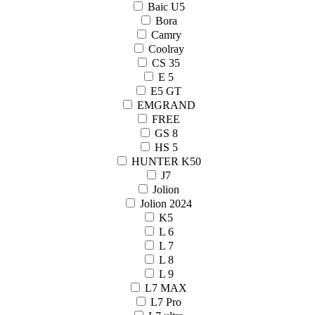
Baic U5
Bora
Camry
Coolray
CS 35
E 5
E5 GT
EMGRAND
FREE
GS 8
HS 5
HUNTER K50
J7
Jolion
Jolion 2024
K5
L 6
L 7
L 8
L 9
L7 MAX
L7 Pro