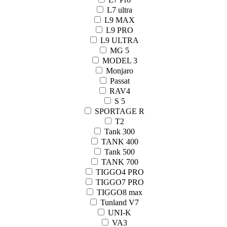
L7 ultra
L9 MAX
L9 PRO
L9 ULTRA
MG 5
MODEL 3
Monjaro
Passat
RAV4
S 5
SPORTAGE R
T2
Tank 300
TANK 400
Tank 500
TANK 700
TIGGO4 PRO
TIGGO7 PRO
TIGGO8 max
Tunland V7
UNI-K
VA3