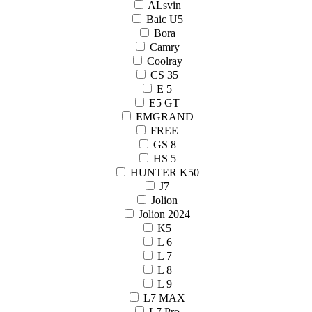
ALsvin
Baic U5
Bora
Camry
Coolray
CS 35
E 5
E5 GT
EMGRAND
FREE
GS 8
HS 5
HUNTER K50
J7
Jolion
Jolion 2024
K5
L 6
L 7
L 8
L 9
L7 MAX
L7 Pro