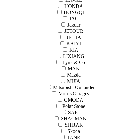
HONDA
HONGQI
JAC
Jaguar
JETOUR
JETTA
KAIYI
KIA
LIXIANG
Lynk & Co
MAN
Mazda
MIJIA
Mitsubishi Outlander
Morris Garages
OMODA
Polar Stone
SAIC
SHACMAN
SITRAK
Skoda
TANK