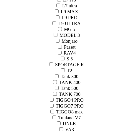
L7 ultra
L9 MAX
L9 PRO
L9 ULTRA
MG 5
MODEL 3
Monjaro
Passat
RAV4
S 5
SPORTAGE R
T2
Tank 300
TANK 400
Tank 500
TANK 700
TIGGO4 PRO
TIGGO7 PRO
TIGGO8 max
Tunland V7
UNI-K
VA3