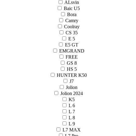
ALsvin
Baic U5
Bora
Camry
Coolray
CS 35
E 5
E5 GT
EMGRAND
FREE
GS 8
HS 5
HUNTER K50
J7
Jolion
Jolion 2024
K5
L 6
L 7
L 8
L 9
L7 MAX
L7 Pro