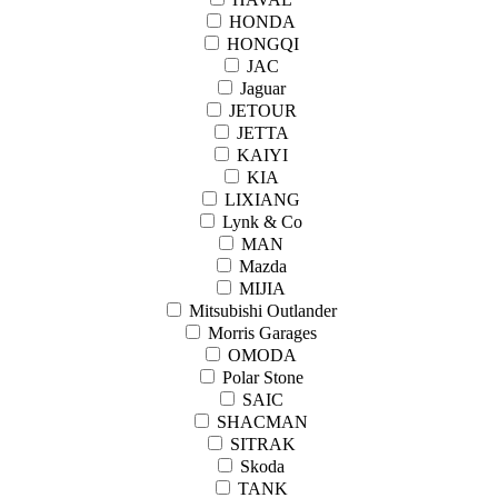
HONDA
HONGQI
JAC
Jaguar
JETOUR
JETTA
KAIYI
KIA
LIXIANG
Lynk & Co
MAN
Mazda
MIJIA
Mitsubishi Outlander
Morris Garages
OMODA
Polar Stone
SAIC
SHACMAN
SITRAK
Skoda
TANK