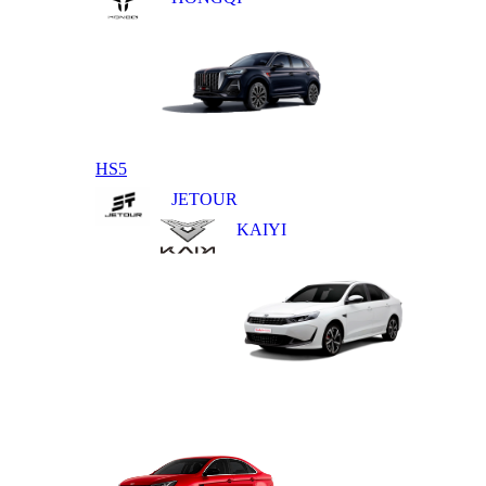
HS5
JETOUR
KAIYI
E5