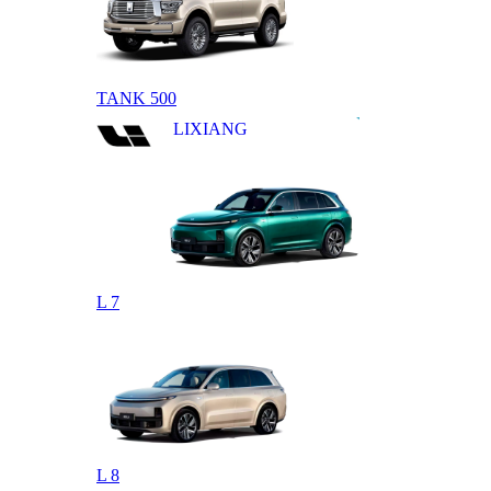
TANK 500
LIXIANG
L 7
L 8