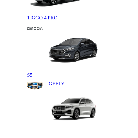
TIGGO 4 PRO
OMODA
S5
GEELY
MONJARO