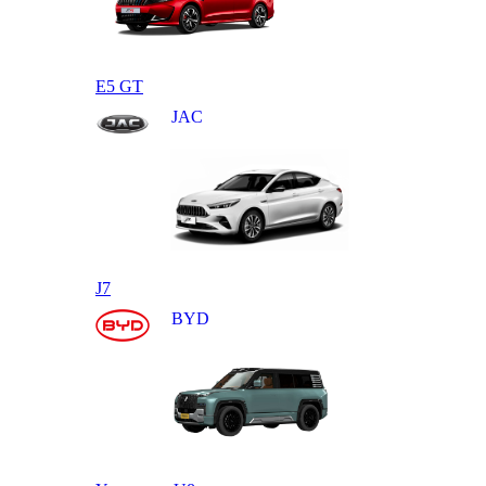
E5 GT
JAC
J7
BYD