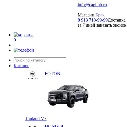
info@caphub.ru
Магазин
Брак
8 913 718-99-99
Доставка 
за 7 дней заказать звонок
0
Каталог
FOTON
Tunland V7
HONGQI