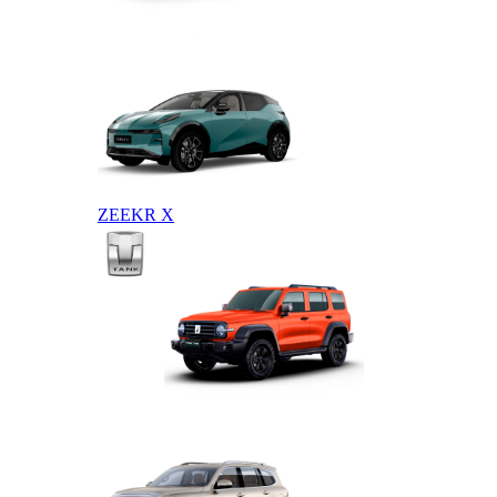
ZEEKR 009
ZEEKR X
TANK
TANK 300