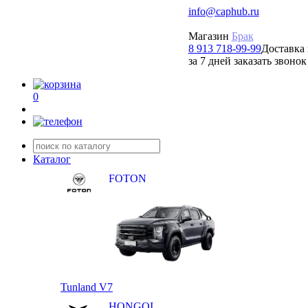
info@caphub.ru
Магазин
Брак
8 913 718-99-99
Доставка 
за 7 дней заказать звонок
0
Каталог
FOTON
Tunland V7
HONGQI