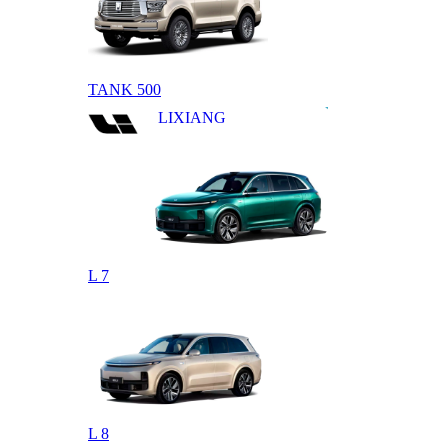
TANK 500
LIXIANG
L 7
L 8