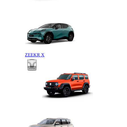
ZEEKR 009
ZEEKR X
TANK
TANK 300