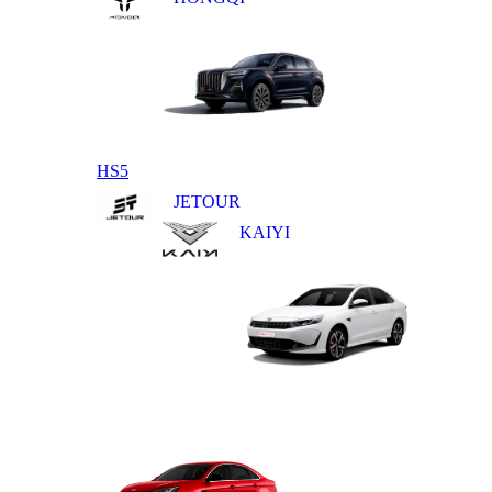
HS5
JETOUR
KAIYI
E5