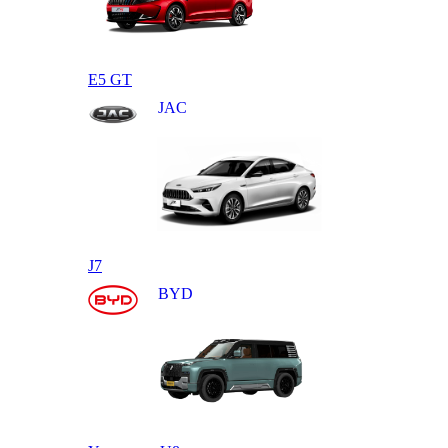
E5 GT
JAC
J7
BYD