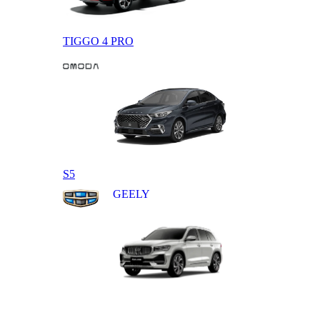
TIGGO 4 PRO
OMODA
S5
GEELY
MONJARO