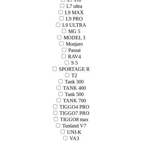
L7 ultra
L9 MAX
L9 PRO
L9 ULTRA
MG 5
MODEL 3
Monjaro
Passat
RAV4
S 5
SPORTAGE R
T2
Tank 300
TANK 400
Tank 500
TANK 700
TIGGO4 PRO
TIGGO7 PRO
TIGGO8 max
Tunland V7
UNI-K
VA3