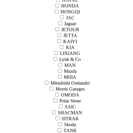
HONDA
HONGQI
JAC
Jaguar
JETOUR
JETTA
KAIYI
KIA
LIXIANG
Lynk & Co
MAN
Mazda
MIJIA
Mitsubishi Outlander
Morris Garages
OMODA
Polar Stone
SAIC
SHACMAN
SITRAK
Skoda
TANK