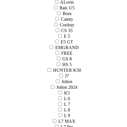
ALsvin
Baic U5
Bora
Camry
Coolray
CS 35
E 5
E5 GT
EMGRAND
FREE
GS 8
HS 5
HUNTER K50
J7
Jolion
Jolion 2024
K5
L 6
L 7
L 8
L 9
L7 MAX
L7 Pro