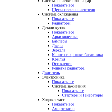
Система очистки окон и фар
Показать все
Щетка стеклоочистителя
Система охлаждения
Показать все
Радиаторы
Детали кузова
Показать все
Арки колесные
Бамперы
Двери
Зеркала
Капоты и крышки багажника
Крылья
Остекление
Решетка радиатора
Двигатель
Электроника
Показать все
Система зажигания
Показать все
Стартеры и Генераторы
Ходовая часть
Показать все
Амортизатор