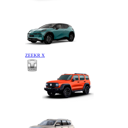
ZEEKR 009
ZEEKR X
TANK
TANK 300