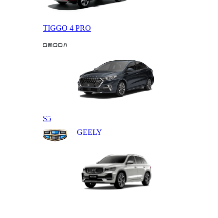
TIGGO 4 PRO
OMODA
S5
GEELY
MONJARO