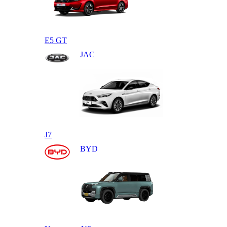
E5 GT
JAC
J7
BYD