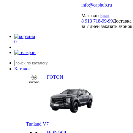
info@caphub.ru
Магазин
Брак
8 913 718-99-99
Доставка 
за 7 дней заказать звонок
0
Каталог
FOTON
Tunland V7
HONGQI