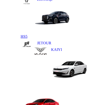
HS5
JETOUR
KAIYI
E5