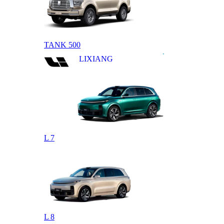
TANK 500
LIXIANG
L 7
L 8