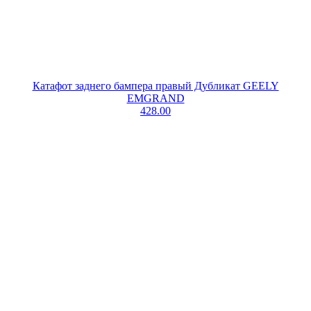
Катафот заднего бампера правый Дубликат GEELY
EMGRAND
428.00