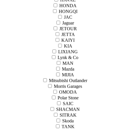
HONDA
HONGQI
JAC
Jaguar
JETOUR
JETTA
KAIYI
KIA
LIXIANG
Lynk & Co
MAN
Mazda
MIJIA
Mitsubishi Outlander
Morris Garages
OMODA
Polar Stone
SAIC
SHACMAN
SITRAK
Skoda
TANK