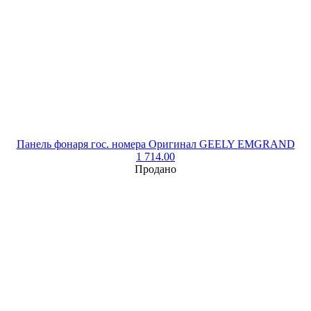
Панель фонаря гос. номера Оригинал GEELY EMGRAND
1 714.00
Продано