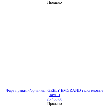
Продано
Фара правая н/оригинал GEELY EMGRAND галогеновые
лампы
26 466.00
Продано