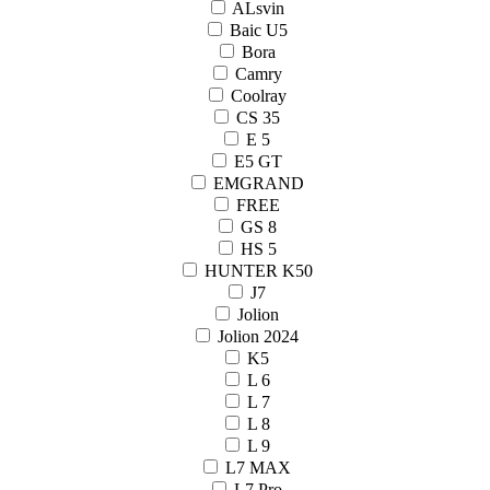
ALsvin
Baic U5
Bora
Camry
Coolray
CS 35
E 5
E5 GT
EMGRAND
FREE
GS 8
HS 5
HUNTER K50
J7
Jolion
Jolion 2024
K5
L 6
L 7
L 8
L 9
L7 MAX
L7 Pro