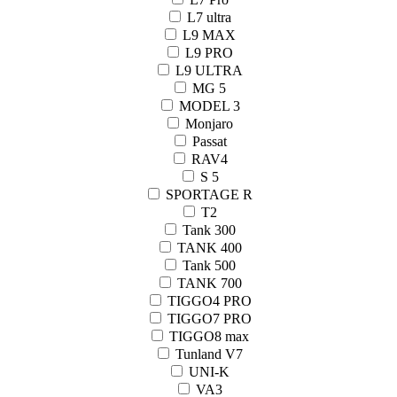
L7 ultra
L9 MAX
L9 PRO
L9 ULTRA
MG 5
MODEL 3
Monjaro
Passat
RAV4
S 5
SPORTAGE R
T2
Tank 300
TANK 400
Tank 500
TANK 700
TIGGO4 PRO
TIGGO7 PRO
TIGGO8 max
Tunland V7
UNI-K
VA3