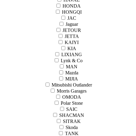
HONDA
HONGQI
JAC
Jaguar
JETOUR
JETTA
KAIYI
KIA
LIXIANG
Lynk & Co
MAN
Mazda
MIJIA
Mitsubishi Outlander
Morris Garages
OMODA
Polar Stone
SAIC
SHACMAN
SITRAK
Skoda
TANK