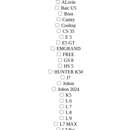
ALsvin
Baic U5
Bora
Camry
Coolray
CS 35
E 5
E5 GT
EMGRAND
FREE
GS 8
HS 5
HUNTER K50
J7
Jolion
Jolion 2024
K5
L 6
L 7
L 8
L 9
L7 MAX
L7 Pro