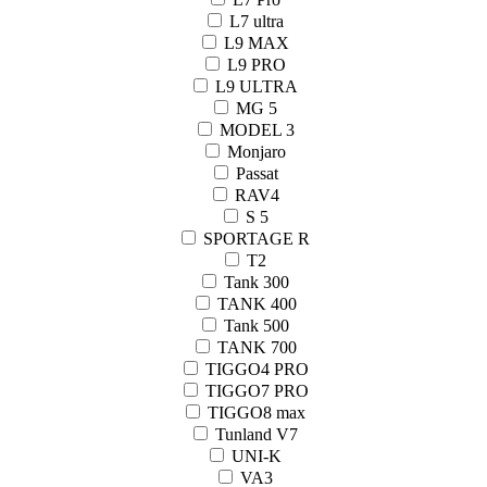
L7 ultra
L9 MAX
L9 PRO
L9 ULTRA
MG 5
MODEL 3
Monjaro
Passat
RAV4
S 5
SPORTAGE R
T2
Tank 300
TANK 400
Tank 500
TANK 700
TIGGO4 PRO
TIGGO7 PRO
TIGGO8 max
Tunland V7
UNI-K
VA3