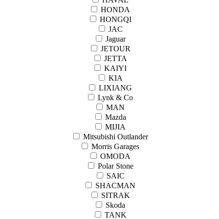
HONDA
HONGQI
JAC
Jaguar
JETOUR
JETTA
KAIYI
KIA
LIXIANG
Lynk & Co
MAN
Mazda
MIJIA
Mitsubishi Outlander
Morris Garages
OMODA
Polar Stone
SAIC
SHACMAN
SITRAK
Skoda
TANK