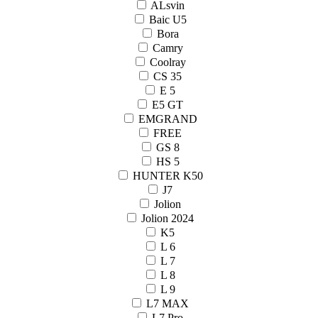
ALsvin
Baic U5
Bora
Camry
Coolray
CS 35
E 5
E5 GT
EMGRAND
FREE
GS 8
HS 5
HUNTER K50
J7
Jolion
Jolion 2024
K5
L 6
L 7
L 8
L 9
L7 MAX
L7 Pro