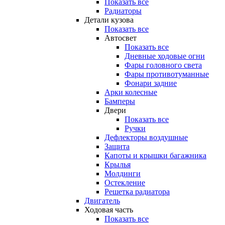
Показать все
Радиаторы
Детали кузова
Показать все
Автосвет
Показать все
Дневные ходовые огни
Фары головного света
Фары противотуманные
Фонари задние
Арки колесные
Бамперы
Двери
Показать все
Ручки
Дефлекторы воздушные
Защита
Капоты и крышки багажника
Крылья
Молдинги
Остекление
Решетка радиатора
Двигатель
Ходовая часть
Показать все