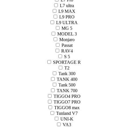
L7 ultra
L9 MAX
L9 PRO
L9 ULTRA
MG 5
MODEL 3
Monjaro
Passat
RAV4
S 5
SPORTAGE R
T2
Tank 300
TANK 400
Tank 500
TANK 700
TIGGO4 PRO
TIGGO7 PRO
TIGGO8 max
Tunland V7
UNI-K
VA3