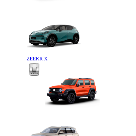
ZEEKR 009
ZEEKR X
TANK
TANK 300