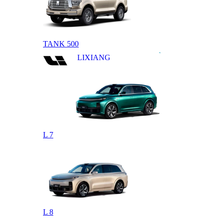
TANK 500
LIXIANG
L 7
L 8