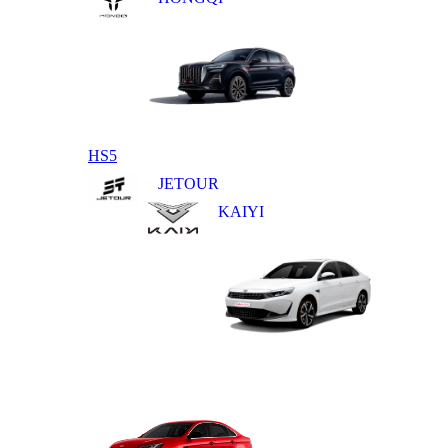
HS5
JETOUR
KAIYI
E5