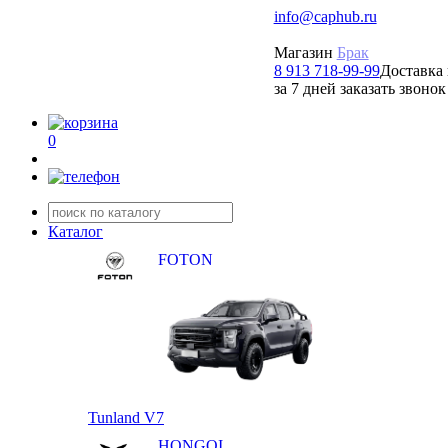
info@caphub.ru
Магазин
Брак
8 913 718-99-99
Доставка 
за 7 дней заказать звонок
0
Каталог
FOTON
Tunland V7
HONGQI