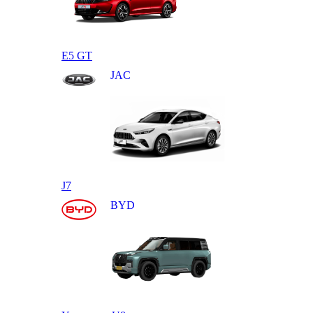
E5 GT
JAC
J7
BYD