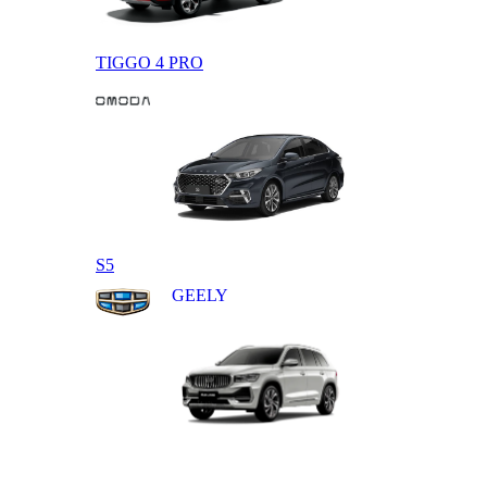
TIGGO 4 PRO
OMODA
S5
GEELY
MONJARO