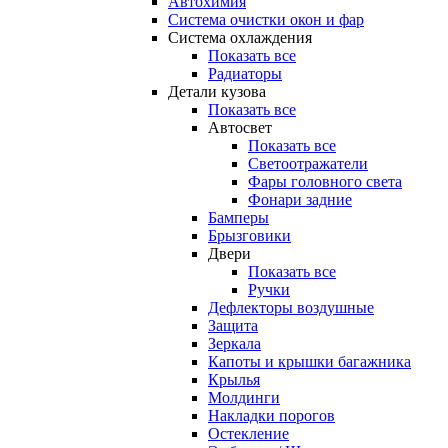
Автохимия
Система очистки окон и фар
Система охлаждения
Показать все
Радиаторы
Детали кузова
Показать все
Автосвет
Показать все
Светоотражатели
Фары головного света
Фонари задние
Бамперы
Брызговики
Двери
Показать все
Ручки
Дефлекторы воздушные
Защита
Зеркала
Капоты и крышки багажника
Крылья
Молдинги
Накладки порогов
Остекление