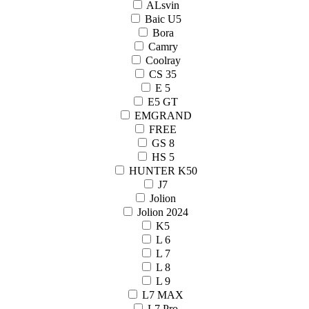
ALsvin
Baic U5
Bora
Camry
Coolray
CS 35
E 5
E5 GT
EMGRAND
FREE
GS 8
HS 5
HUNTER K50
J7
Jolion
Jolion 2024
K5
L 6
L 7
L 8
L 9
L7 MAX
L7 Pro