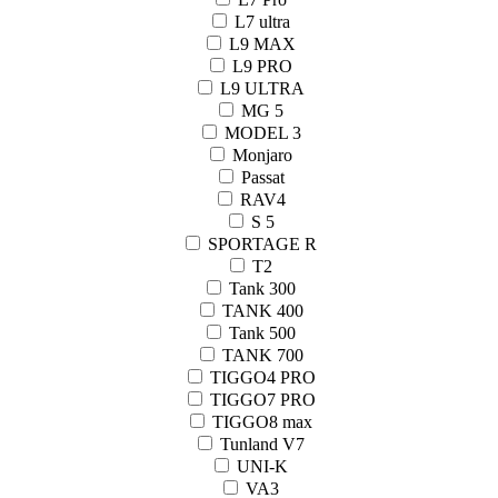
L7 ultra
L9 MAX
L9 PRO
L9 ULTRA
MG 5
MODEL 3
Monjaro
Passat
RAV4
S 5
SPORTAGE R
T2
Tank 300
TANK 400
Tank 500
TANK 700
TIGGO4 PRO
TIGGO7 PRO
TIGGO8 max
Tunland V7
UNI-K
VA3