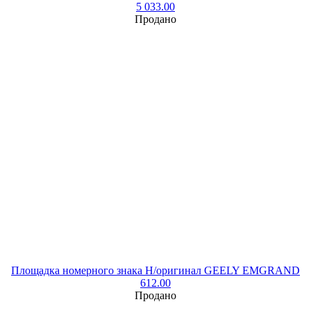
5 033.00
Продано
Площадка номерного знака Н/оригинал GEELY EMGRAND
612.00
Продано