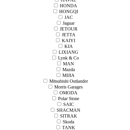
HONDA
HONGQI
JAC
Jaguar
JETOUR
JETTA
KAIYI
KIA
LIXIANG
Lynk & Co
MAN
Mazda
MIJIA
Mitsubishi Outlander
Morris Garages
OMODA
Polar Stone
SAIC
SHACMAN
SITRAK
Skoda
TANK