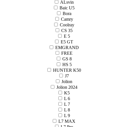
ALsvin
Baic U5
Bora
Camry
Coolray
CS 35
E 5
E5 GT
EMGRAND
FREE
GS 8
HS 5
HUNTER K50
J7
Jolion
Jolion 2024
K5
L 6
L 7
L 8
L 9
L7 MAX
L7 Pro