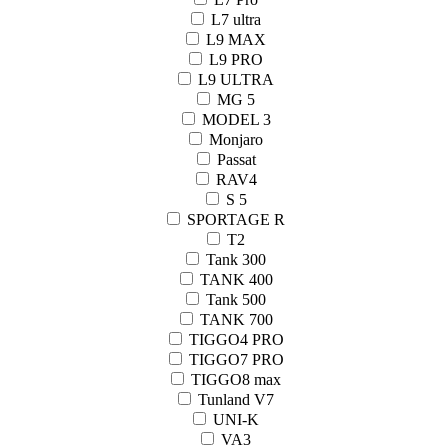
L7 ultra
L9 MAX
L9 PRO
L9 ULTRA
MG 5
MODEL 3
Monjaro
Passat
RAV4
S 5
SPORTAGE R
T2
Tank 300
TANK 400
Tank 500
TANK 700
TIGGO4 PRO
TIGGO7 PRO
TIGGO8 max
Tunland V7
UNI-K
VA3