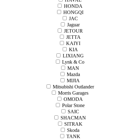
HONDA
HONGQI
JAC
Jaguar
JETOUR
JETTA
KAIYI
KIA
LIXIANG
Lynk & Co
MAN
Mazda
MIJIA
Mitsubishi Outlander
Morris Garages
OMODA
Polar Stone
SAIC
SHACMAN
SITRAK
Skoda
TANK