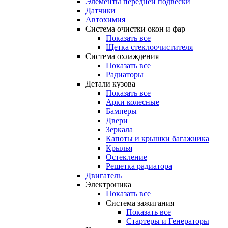
Элементы передней подвески
Датчики
Автохимия
Система очистки окон и фар
Показать все
Щетка стеклоочистителя
Система охлаждения
Показать все
Радиаторы
Детали кузова
Показать все
Арки колесные
Бамперы
Двери
Зеркала
Капоты и крышки багажника
Крылья
Остекление
Решетка радиатора
Двигатель
Электроника
Показать все
Система зажигания
Показать все
Стартеры и Генераторы