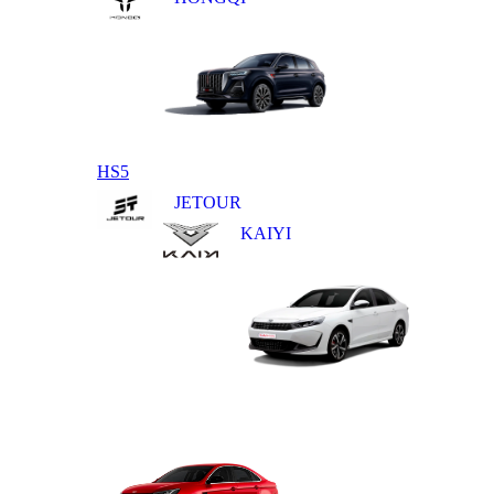
HS5
JETOUR
KAIYI
E5