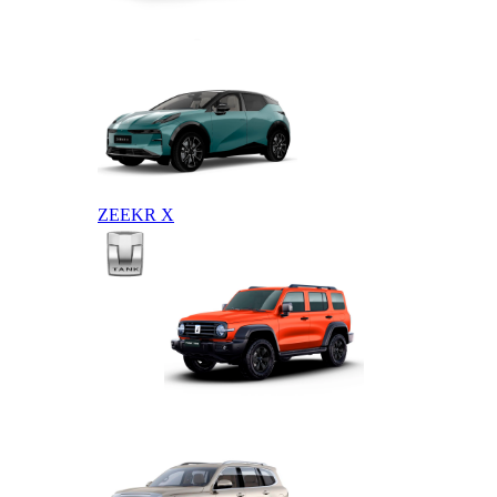
ZEEKR 009
ZEEKR X
TANK
TANK 300