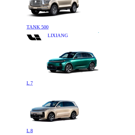
TANK 500
LIXIANG
L 7
L 8