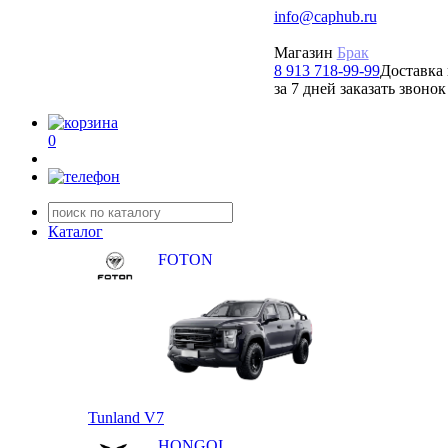
info@caphub.ru
Магазин
Брак
8 913 718-99-99
Доставка 
за 7 дней заказать звонок
0
Каталог
FOTON
Tunland V7
HONGQI