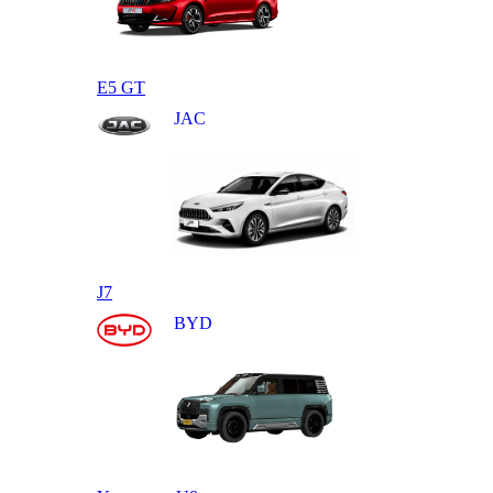
E5 GT
JAC
J7
BYD