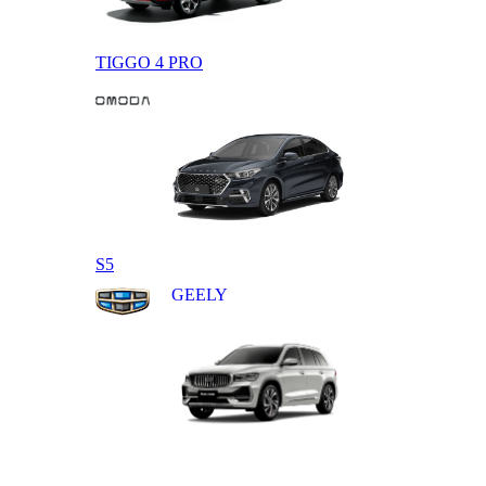
TIGGO 4 PRO
OMODA
S5
GEELY
MONJARO