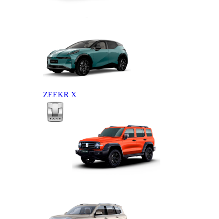
ZEEKR 009
ZEEKR X
TANK
TANK 300