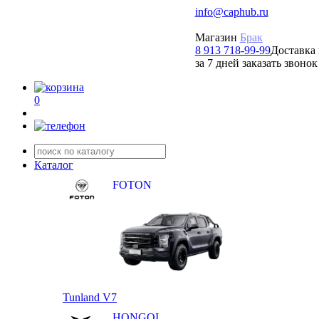
info@caphub.ru
Магазин
Брак
8 913 718-99-99
Доставка 
за 7 дней заказать звонок
0
Каталог
FOTON
Tunland V7
HONGQI