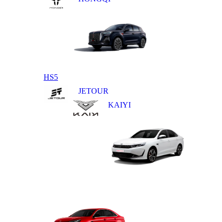
HS5
JETOUR
KAIYI
E5