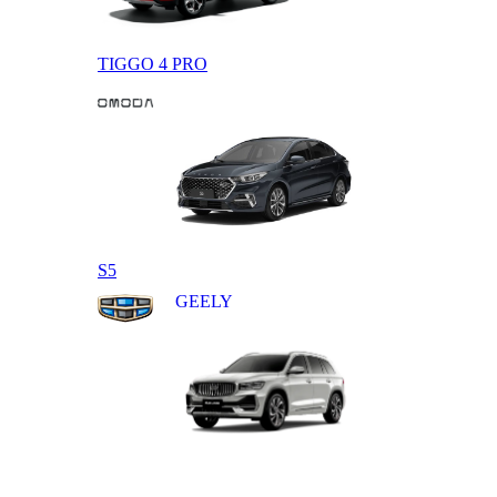
TIGGO 4 PRO
OMODA
S5
GEELY
MONJARO