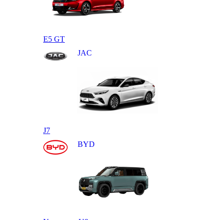
E5 GT
JAC
J7
BYD