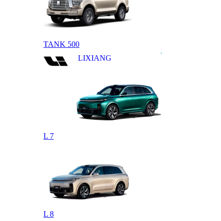
TANK 500
LIXIANG
L 7
L 8