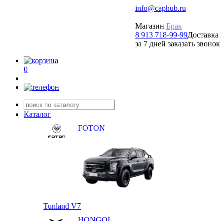
info@caphub.ru
Магазин
Брак
8 913 718-99-99
Доставка 
за 7 дней заказать звонок
0
Каталог
FOTON
Tunland V7
HONGQI