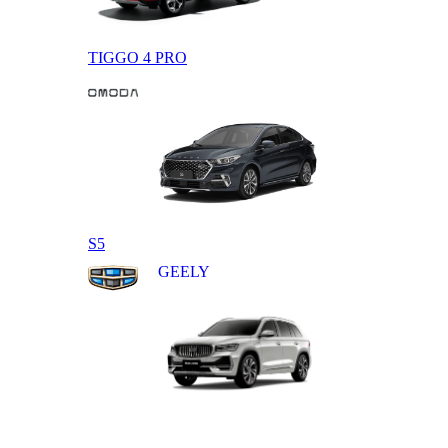
TIGGO 4 PRO
OMODA
S5
GEELY
MONJARO