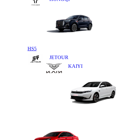
HS5
JETOUR
KAIYI
E5