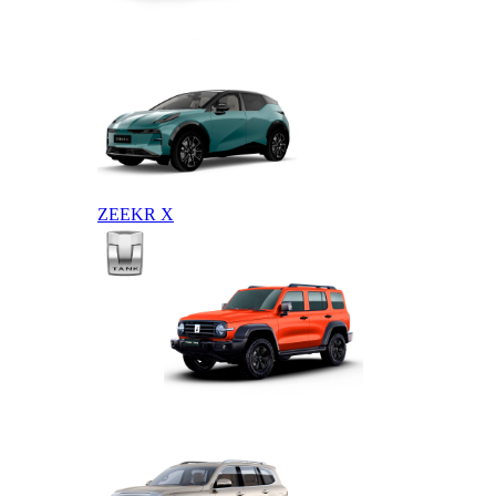
ZEEKR 009
ZEEKR X
TANK
TANK 300