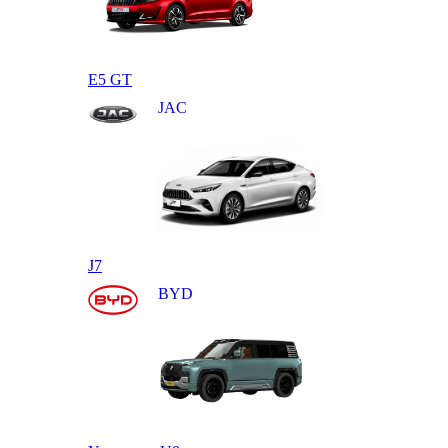
E5 GT
JAC
J7
BYD