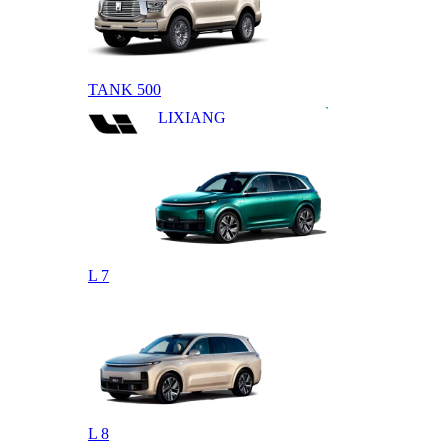
TANK 500
LIXIANG
L 7
L 8