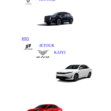
HS5
JETOUR
KAIYI
E5