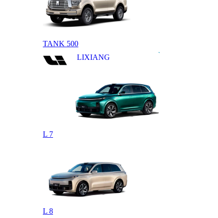
TANK 500
LIXIANG
L 7
L 8