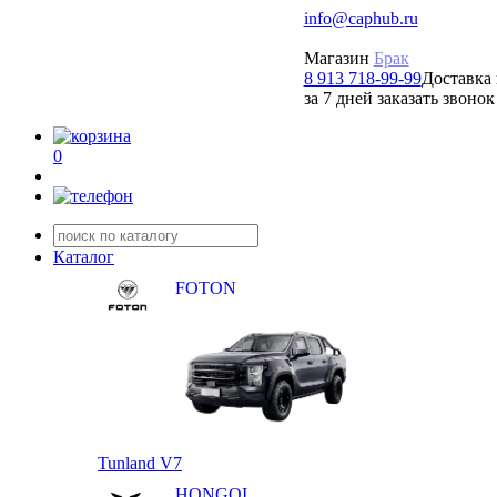
info@caphub.ru
Магазин
Брак
8 913 718-99-99
Доставка 
за 7 дней заказать звонок
0
Каталог
FOTON
Tunland V7
HONGQI