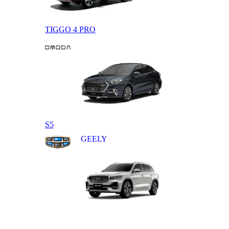
TIGGO 4 PRO
OMODA
S5
GEELY
MONJARO