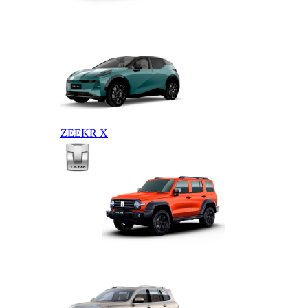
ZEEKR 009
ZEEKR X
TANK
TANK 300