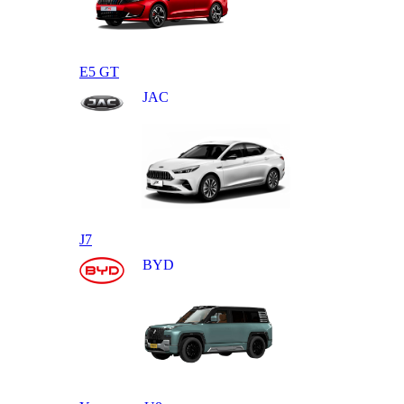
E5 GT
JAC
J7
BYD