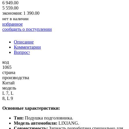
6 949.00
5 559.00
экономия: 1 390.00
нет в наличии
избранное
сообщить о поступлении
Описание
Комментарии
Вопрос
?
код
1065
страна
производства
Китай
модель
L 7, L
8, L 9
Основные характеристики:
Тип:
Подушка подголовника.
Модель автомобиля:
LIXIANG.
Совместимость:
Запчасть разработана специально для