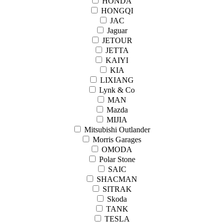
HONDA
HONGQI
JAC
Jaguar
JETOUR
JETTA
KAIYI
KIA
LIXIANG
Lynk & Co
MAN
Mazda
MIJIA
Mitsubishi Outlander
Morris Garages
OMODA
Polar Stone
SAIC
SHACMAN
SITRAK
Skoda
TANK
TESLA