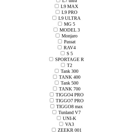
L7 ultra
L9 MAX
L9 PRO
L9 ULTRA
MG 5
MODEL 3
Monjaro
Passat
RAV4
S 5
SPORTAGE R
T2
Tank 300
TANK 400
Tank 500
TANK 700
TIGGO4 PRO
TIGGO7 PRO
TIGGO8 max
Tunland V7
UNI-K
VA3
ZEEKR 001