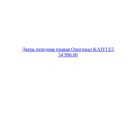
Дверь передняя правая Оригинал KAIYI E5
54 996.00