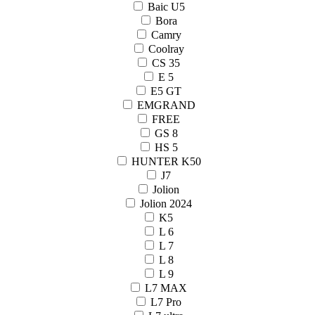
Baic U5
Bora
Camry
Coolray
CS 35
E 5
E5 GT
EMGRAND
FREE
GS 8
HS 5
HUNTER K50
J7
Jolion
Jolion 2024
K5
L 6
L 7
L 8
L 9
L7 MAX
L7 Pro