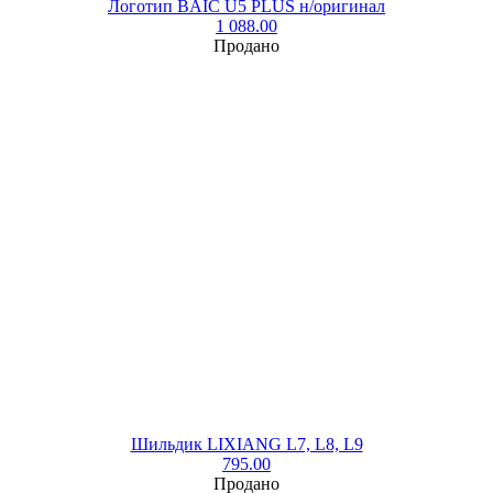
Логотип BAIC U5 PLUS н/оригинал
1 088.00
Продано
Шильдик LIXIANG L7, L8, L9
795.00
Продано