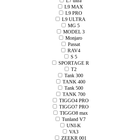
L7 ultra
L9 MAX
L9 PRO
L9 ULTRA
MG 5
MODEL 3
Monjaro
Passat
RAV4
S 5
SPORTAGE R
T2
Tank 300
TANK 400
Tank 500
TANK 700
TIGGO4 PRO
TIGGO7 PRO
TIGGO8 max
Tunland V7
UNI-K
VA3
ZEEKR 001