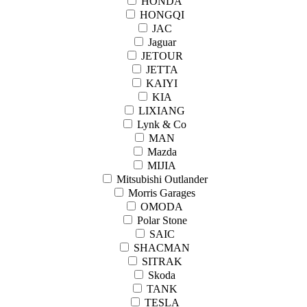
HONDA
HONGQI
JAC
Jaguar
JETOUR
JETTA
KAIYI
KIA
LIXIANG
Lynk & Co
MAN
Mazda
MIJIA
Mitsubishi Outlander
Morris Garages
OMODA
Polar Stone
SAIC
SHACMAN
SITRAK
Skoda
TANK
TESLA