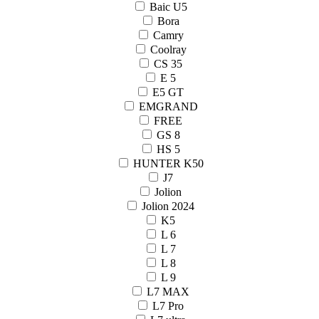
Baic U5
Bora
Camry
Coolray
CS 35
E 5
E5 GT
EMGRAND
FREE
GS 8
HS 5
HUNTER K50
J7
Jolion
Jolion 2024
K5
L 6
L 7
L 8
L 9
L7 MAX
L7 Pro